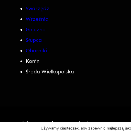
Swarzędz
Września
Gniezno
Słupca
Oborniki
Konin
Środa Wielkopolska
Copyright © Detektyw-search.pl 2024
Używamy ciasteczek, aby zapewnić najlepszą jako