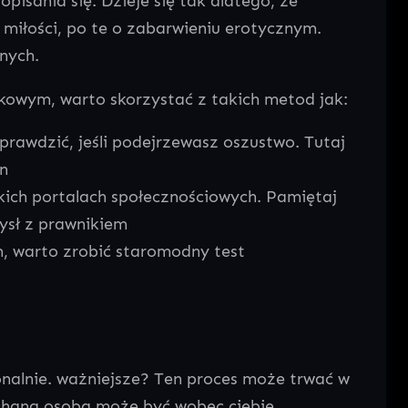
pisania się. Dzieje się tak dlatego, że
 miłości, po te o zabarwieniu erotycznym.
nych.
andkowym, warto skorzystać z takich metod jak:
prawdzić, jeśli podejrzewasz oszustwo. Tutaj
in
kich portalach społecznościowych. Pamiętaj
mysł z prawnikiem
m, warto zrobić staromodny test
onalnie. ważniejsze? Ten proces może trwać w
kochana osoba może być wobec ciebie