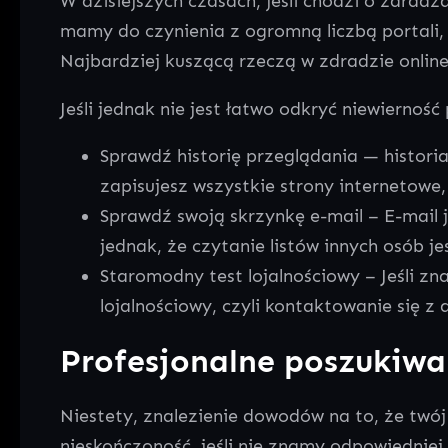
W dzisiejszych czasach, jeśli chodzi o zdradza
mamy do czynienia z ogromną liczbą portali, 
Najbardziej kuszącą rzeczą w zdradzie onlin
Jeśli jednak nie jest łatwo odkryć niewiernoś
Sprawdź historię przeglądania — historia
zapisujesz wszystkie strony internetowe
Sprawdź swoją skrzynkę e-mail – E-mail 
jednak, że czytanie listów innych osób j
Staromodny test lojalnościowy – Jeśli z
lojalnościowy, czyli kontaktowanie się z
Profesjonalne poszukiw
Niestety, znalezienie dowodów na to, że twó
nieskończoność, jeśli nie znamy odpowiedniej