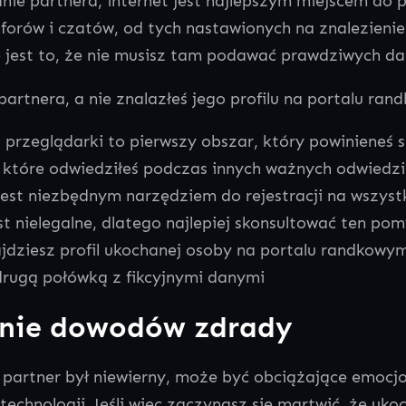
nie partnera, internet jest najlepszym miejscem do po
forów i czatów, od tych nastawionych na znalezienie
e jest to, że nie musisz tam podawać prawdziwych da
ć partnera, a nie znalazłeś jego profilu na portalu r
 przeglądarki to pierwszy obszar, który powinieneś s
, które odwiedziłeś podczas innych ważnych odwiedz
jest niezbędnym narzędziem do rejestracji na wszyst
est nielegalne, dlatego najlepiej skonsultować ten po
najdziesz profil ukochanej osoby na portalu randkowy
 drugą połówką z fikcyjnymi danymi
anie dowodów zdrady
j partner był niewierny, może być obciążające emocj
 technologii. Jeśli więc zaczynasz się martwić, że u