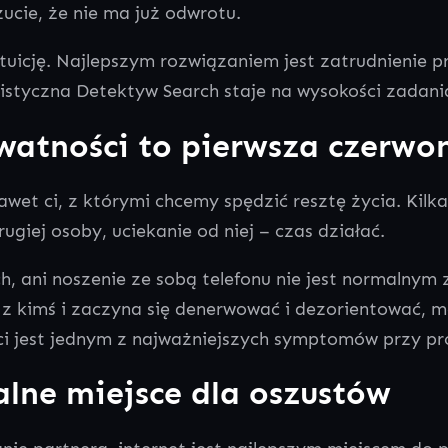
cie, że nie ma już odwrotu.
icję. Najlepszym rozwiązaniem jest zatrudnienie pro
tyczna Detektyw Search staje na wysokości zadani
atności to pierwsza czerwo
 nawet ci, z którymi chcemy spędzić resztę życia. Ki
rugiej osoby, uciekanie od niej – czas działać.
h, ani noszenie ze sobą telefonu nie jest normalny
kimś i zaczyna się denerwować i dezorientować, może
 jest jednym z najważniejszych symptomów przy pró
alne miejsce dla oszustów