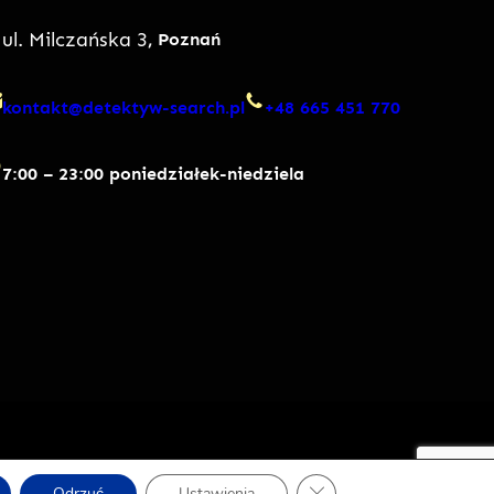
ul. Milczańska 3
, Poznań
kontakt@detektyw-search.pl
+48 665 451 770
7:00 – 23:00 poniedziałek-niedziela
Zamknij panel powiadomi
Odrzuć
Ustawienia