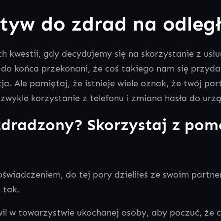
tyw do zdrad na odleg
ch kwestii, gdy decydujemy się na skorzystanie z us
do końca przekonani, że coś takiego nam się przydar
a. Ale pamiętaj, że istnieje wiele oznak, że twój par
 zwykle korzystanie z telefonu i zmiana hasła do urz
ś zdradzony? Skorzystaj z p
oświadczeniem, do tej pory dzieliłeś ze swoim partne
 tak.
il w towarzystwie ukochanej osoby, aby poczuć, że c