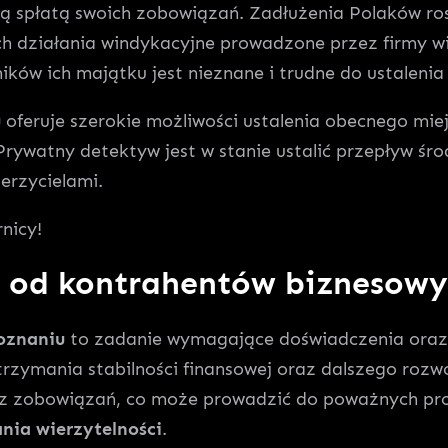
cą spłatą swoich zobowiązań. Zadłużenia Polaków ro
h działania windykacyjne prowadzone przez firmy w
ików ich majątku jest nieznane i trudne do ustaleni
u
oferuje szerokie możliwości ustalenia obecnego mie
rywatny detektyw jest w stanie ustalić przepływ śr
erzycielami.
nicy!
i od kontrahentów biznesow
oznaniu
to zadanie wymagające doświadczenia oraz 
rzymania stabilności finansowej oraz dalszego rozwo
ię z zobowiązań, co może prowadzić do poważnych p
nia wierzytelności
.