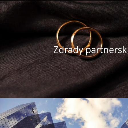
Zdrady partnerski
Zweryfikujemy Państwa podejrzenia oraz dostar
Zdrady partnersk
aby dać Państwu pewność bądź przywrócić sp
Państwa życie emocjonalne wróciło na właściwe
braku lojalności partnerki/partnera wspólne 
majątkowe rozegrały się na Państwa
Zobacz więcej
Oferta dla biznes