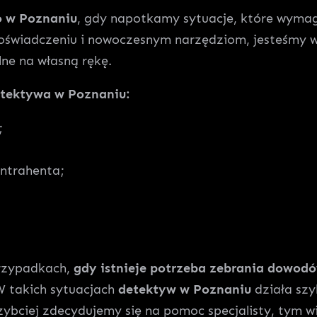
o w Poznaniu
, gdy napotkamy sytuacje, które wymaga
wiadczeniu i nowoczesnym narzędziom, jesteśmy w 
ne na własną rękę.
detektywa w Poznaniu:
;
ontrahenta;
przypadkach,
gdy istnieje potrzeba zebrania dowod
 W takich sytuacjach
detektyw w Poznaniu
działa szy
zybciej zdecydujemy się na pomoc specjalisty, tym 