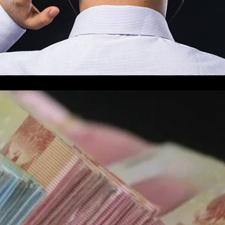
budynkach i pojazdach.
Zobacz więcej
ci
czciwych dłużników.
zymi specjalistami z kilkudziesięcioletnim