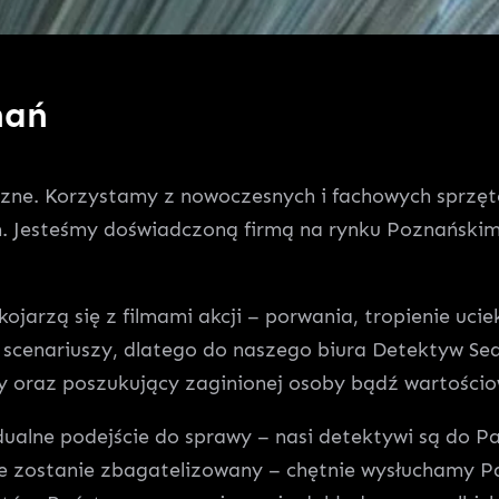
nań
czne. Korzystamy z nowoczesnych i fachowych sprzę
 Jesteśmy doświadczoną firmą na rynku Poznańskim,
ojarzą się z filmami akcji – porwania, tropienie uci
h scenariuszy, dlatego do naszego biura Detektyw Se
y oraz poszukujący zaginionej osoby bądź wartościo
ne podejście do sprawy – nasi detektywi są do Pań
e zostanie zbagatelizowany – chętnie wysłuchamy Pa