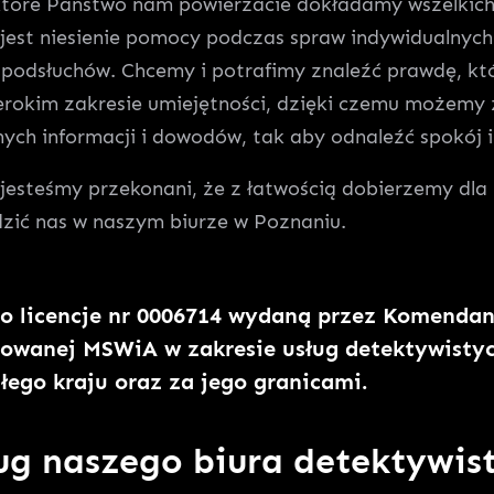
które Państwo nam powierzacie dokładamy wszelkich 
ń jest niesienie pomocy podczas spraw indywidualnyc
podsłuchów. Chcemy i potrafimy znaleźć prawdę, kt
erokim zakresie umiejętności, dzięki czemu możemy 
nych informacji i dowodów, tak aby odnaleźć spokój
 jesteśmy przekonani, że z łatwością dobierzemy dla
dzić nas w naszym biurze w Poznaniu.
o licencje nr
0006714
wydaną przez Komendant
gulowanej MSWiA w zakresie usług detektywist
ałego kraju oraz za jego granicami.
ług naszego biura detektywi