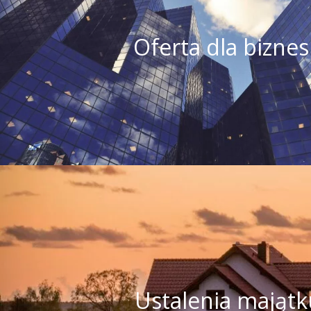
Oferta dla biznesu zawiera rozbudowaną i ko
Oferta dla bizne
zakresie obsługi małych, średnich, dużych przed
pełną kontrolę wywiadowczą, weryfikację praco
oraz rozbudowany system ochrony i zabezpiecze
maszynowego, pojazdów, mienia ruchomego
Zobacz więcej
Ustalenia majątku
Ustalenia majątkowe najczęściej dotyczą sp
egzekwowaniem należności od dłużnika. Dłużnik
Ustalenia majątk
brakiem dostatecznych środków na spłacenie za