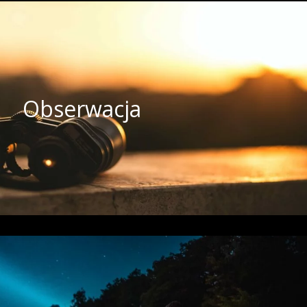
Obserwacja
a zastosowaniu różnych technik mających na celu
Obserwacja
o danym obiekcie (osoba, nieruchomość, pojazd) w
anu faktycznego. Dzięki nowoczesnym i dyskretnym
ji jesteśmy w stanie zdobyć cenne informacje.
Zobacz więcej
Poszukiwania osób