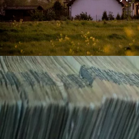
informuje, że dana osoba nie dysponuje odpowied
zawsze jest zgodne z prawdą
Zobacz więcej
W
Posiadamy wielolet
Oferujemy wszechstronną pomoc detektywist