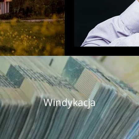
nim majątkiem, co nie
.
indykacja – odzyskiwanie należnoś
Windykacja
nie doświadczenie w odzyskiwaniu pieniędzy od nieu
yczną oraz prawną w oparciu o współpracę z najleps
doświadczeniem
Zobacz więcej