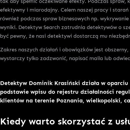
tak aby spełnić oczekiwane efekty. Podczas spraw, 
efektywny i miarodajny. Celem naszej pracy i stara
również podczas spraw biznesowych np. wykrywanie 
wyniki. Detektyw Search zatrudnia detektywów o sz
być pewny, że nasi detektywi dostarczą mu niezbęd
Zakres naszych działań i obowiązków jest obszerny,
wystarczy tylko zadzwonić, napisać maila lub odwie
Detektyw Dominik Krasiński
działa w oparciu 
podstawie wpisu do rejestru działalności re
klientów na terenie Poznania, wielkopolski, c
Kiedy warto skorzystać z us