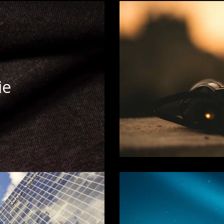
e
czymy dowody zdrady,
Obserwacja polega n
ie
okój. Pomożemy aby
zdobycie informacji 
 tory a w przypadku
celu weryfikacji st
sprawy finansowe i
technikom obserwac
 korzyść.
u