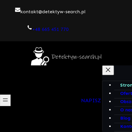
Przejdź
kontakt@detektyw-search.pl
do
treści
+48 665 451 770
Stro
Ofer
NAPISZ DO MNIE!
Obsz
O na
Blog
Kont