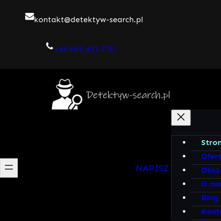
Przejdź
kontakt@detektyw-search.pl
do
treści
+48 665 451 770
Stro
Ofer
NAPISZ DO MNIE!
Obsz
O na
Blog
Kont