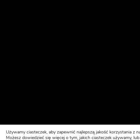
Używamy ciasteczek, aby zapewnić najlepszą jakość korzystania z na
Możesz dowiedzieć się więcej o tym, jakich ciasteczek używamy, lub