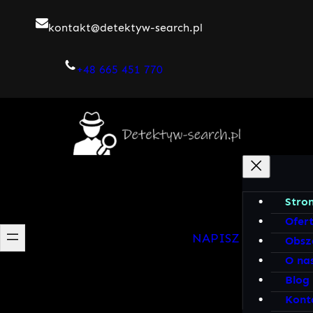
Przejdź
kontakt@detektyw-search.pl
do
treści
+48 665 451 770
Stro
Ofer
NAPISZ DO MNIE!
Obsz
O na
Blog
Kont