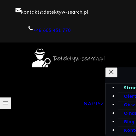
Przejdź
kontakt@detektyw-search.pl
do
treści
+48 665 451 770
Stro
Ofer
NAPISZ DO MNIE!
Obsz
O na
Blog
Kont